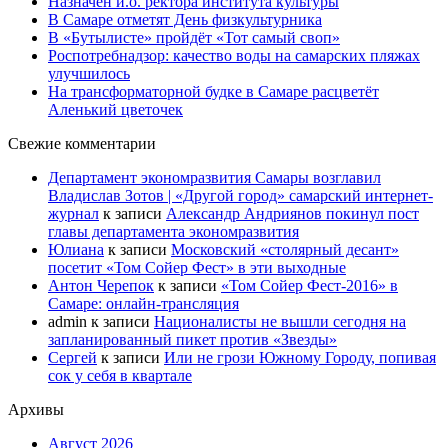
Назначен и.о. ректора института культуры
В Самаре отметят День физкультурника
В «Бутылисте» пройдёт «Тот самый своп»
Роспотребнадзор: качество воды на самарских пляжах
улучшилось
На трансформаторной будке в Самаре расцветёт
Аленький цветочек
Свежие комментарии
Департамент экономразвития Самары возглавил
Владислав Зотов | «Другой город» самарский интернет-
журнал
к записи
Александр Андриянов покинул пост
главы департамента экономразвития
Юлиана
к записи
Московский «столярный десант»
посетит «Том Сойер Фест» в эти выходные
Антон Черепок
к записи
«Том Сойер Фест-2016» в
Самаре: онлайн-трансляция
admin
к записи
Националисты не вышли сегодня на
запланированный пикет против «Звезды»
Сергей
к записи
Или не грози Южному Городу, попивая
сок у себя в квартале
Архивы
Август 2026