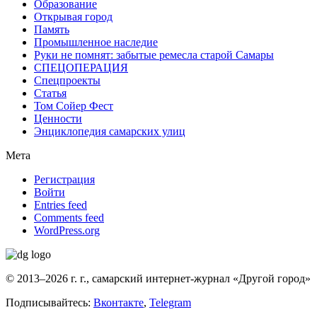
Образование
Открывая город
Память
Промышленное наследие
Руки не помнят: забытые ремесла старой Самары
СПЕЦОПЕРАЦИЯ
Спецпроекты
Статья
Том Сойер Фест
Ценности
Энциклопедия самарских улиц
Мета
Регистрация
Войти
Entries feed
Comments feed
WordPress.org
© 2013–2026 г. г., самарский интернет-журнал «Другой город»
Подписывайтесь:
Вконтакте
,
Telegram