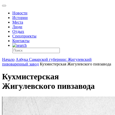
Новости
Истории
Места
Люди
Отдых
Спецпроекты
Контакты
Начало
Азбука Самарской губернии: Жигулевский
пивоваренный завод
Кухмистерская Жигулевского пивзавода
Кухмистерская
Жигулевского пивзавода