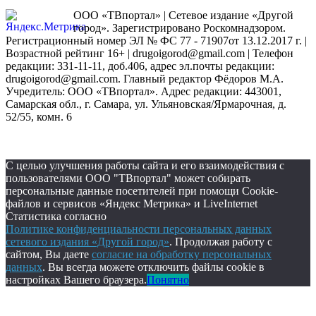
ООО «ТВпортал» | Сетевое издание «Другой
город». Зарегистрировано Роскомнадзором.
Регистрационный номер ЭЛ № ФС 77 - 71907от 13.12.2017 г. |
Возрастной рейтинг 16+ | drugoigorod@gmail.com
| Телефон
редакции: 331-11-11, доб.406, адрес эл.почты редакции:
drugoigorod@gmail.com. Главный редактор Фёдоров М.А.
Учредитель: ООО «ТВпортал». Адрес редакции: 443001,
Самарская обл., г. Самара, ул. Ульяновская/Ярмарочная, д.
52/55, комн. 6
С целью улучшения работы сайта и его взаимодействия с
пользователями ООО "ТВпортал" может собирать
персональные данные посетителей при помощи Cookie-
файлов и сервисов «Яндекс Метрика» и LiveInternet
Статистика согласно
Политике конфиденциальности персональных данных
сетевого издания «Другой город»
. Продолжая работу с
сайтом, Вы даете
согласие на обработку персональных
данных
. Вы всегда можете отключить файлы cookie в
настройках Вашего браузера.
Понятно