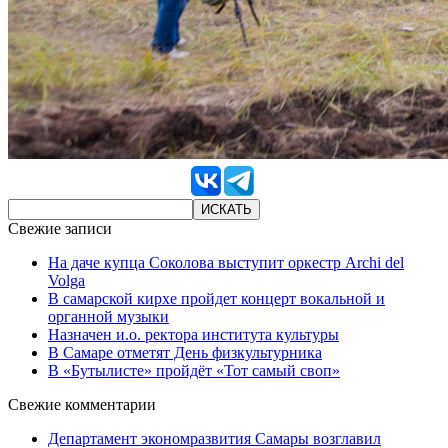
Свежие записи
На даче купца Соколова выступит оркестр Archi del
Volga
В самарской кирхе пройдет концерт вокальной и
органной музыки
Назначен и.о. ректора института культуры
В Самаре отметят День физкультурника
В «Бутылисте» пройдёт «Тот самый своп»
Свежие комментарии
Департамент экономразвития Самары возглавил