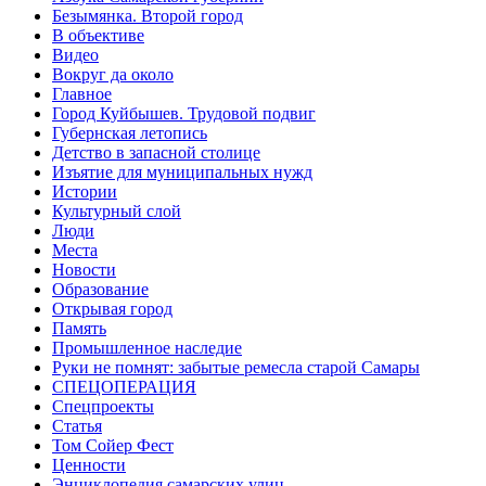
Безымянка. Второй город
В объективе
Видео
Вокруг да около
Главное
Город Куйбышев. Трудовой подвиг
Губернская летопись
Детство в запасной столице
Изъятие для муниципальных нужд
Истории
Культурный слой
Люди
Места
Новости
Образование
Открывая город
Память
Промышленное наследие
Руки не помнят: забытые ремесла старой Самары
СПЕЦОПЕРАЦИЯ
Спецпроекты
Статья
Том Сойер Фест
Ценности
Энциклопедия самарских улиц