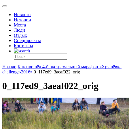
Новости
Истории
Места
Люди
Отдых
Спецпроекты
Контакты
Начало
Как прошёл 4-й экстремальный марафон «Хрящёвка
challenge-2016»
0_117ed9_3aeaf022_orig
0_117ed9_3aeaf022_orig