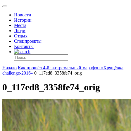
Новости
Истории
Места
Люди
Отдых
Спецпроекты
Контакты
Начало
Как прошёл 4-й экстремальный марафон «Хрящёвка
challenge-2016»
0_117ed8_3358fe74_orig
0_117ed8_3358fe74_orig