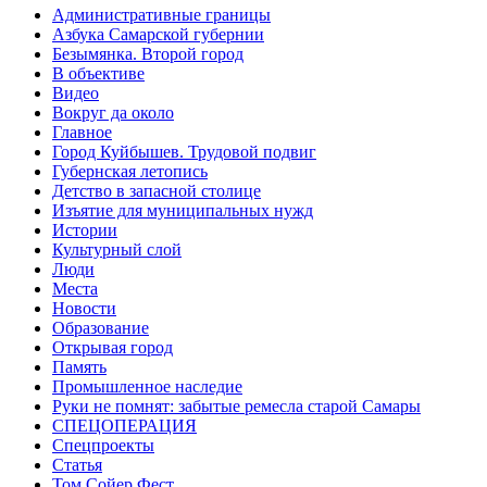
Административные границы
Азбука Самарской губернии
Безымянка. Второй город
В объективе
Видео
Вокруг да около
Главное
Город Куйбышев. Трудовой подвиг
Губернская летопись
Детство в запасной столице
Изъятие для муниципальных нужд
Истории
Культурный слой
Люди
Места
Новости
Образование
Открывая город
Память
Промышленное наследие
Руки не помнят: забытые ремесла старой Самары
СПЕЦОПЕРАЦИЯ
Спецпроекты
Статья
Том Сойер Фест