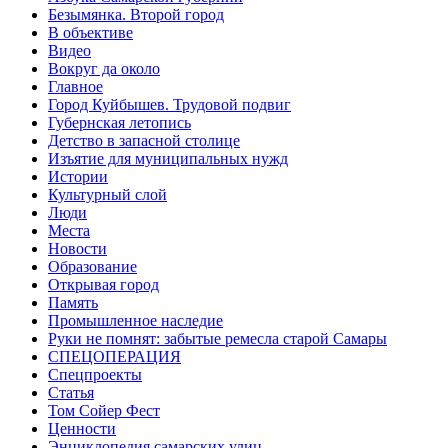
Безымянка. Второй город
В объективе
Видео
Вокруг да около
Главное
Город Куйбышев. Трудовой подвиг
Губернская летопись
Детство в запасной столице
Изъятие для муниципальных нужд
Истории
Культурный слой
Люди
Места
Новости
Образование
Открывая город
Память
Промышленное наследие
Руки не помнят: забытые ремесла старой Самары
СПЕЦОПЕРАЦИЯ
Спецпроекты
Статья
Том Сойер Фест
Ценности
Энциклопедия самарских улиц