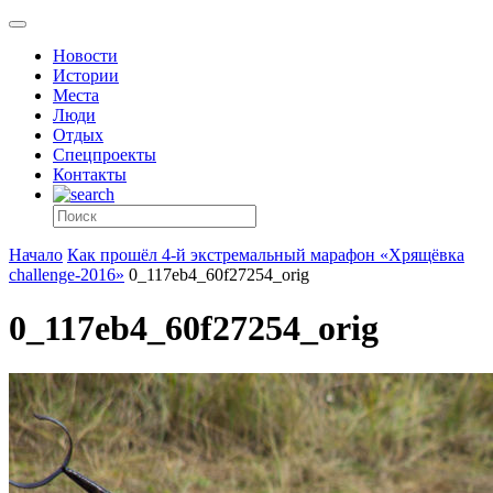
Новости
Истории
Места
Люди
Отдых
Спецпроекты
Контакты
Начало
Как прошёл 4-й экстремальный марафон «Хрящёвка
challenge-2016»
0_117eb4_60f27254_orig
0_117eb4_60f27254_orig