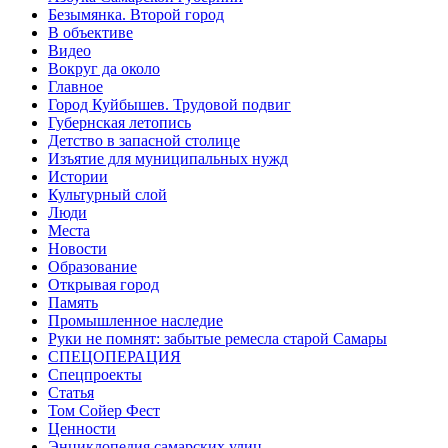
Безымянка. Второй город
В объективе
Видео
Вокруг да около
Главное
Город Куйбышев. Трудовой подвиг
Губернская летопись
Детство в запасной столице
Изъятие для муниципальных нужд
Истории
Культурный слой
Люди
Места
Новости
Образование
Открывая город
Память
Промышленное наследие
Руки не помнят: забытые ремесла старой Самары
СПЕЦОПЕРАЦИЯ
Спецпроекты
Статья
Том Сойер Фест
Ценности
Энциклопедия самарских улиц