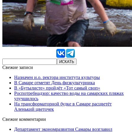
Свежие записи
Назначен и.о. ректора института культуры
В Самаре отметят День физкультурника
В «Бутылисте» пройдёт «Тот самый своп»
Роспотребнадзор: качество воды на самарских пляжах
улучшилось
На трансформаторной будке в Самаре расцветёт
Аленький цветочек
Свежие комментарии
Департамент экономразвития Самары возглавил