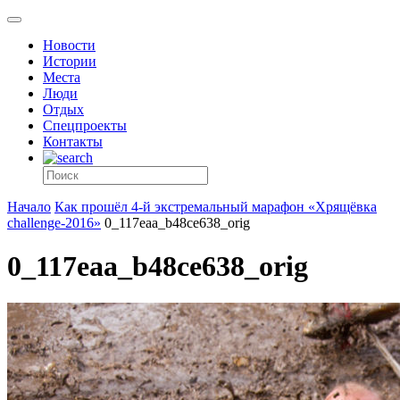
Новости
Истории
Места
Люди
Отдых
Спецпроекты
Контакты
Начало
Как прошёл 4-й экстремальный марафон «Хрящёвка
challenge-2016»
0_117eaa_b48ce638_orig
0_117eaa_b48ce638_orig