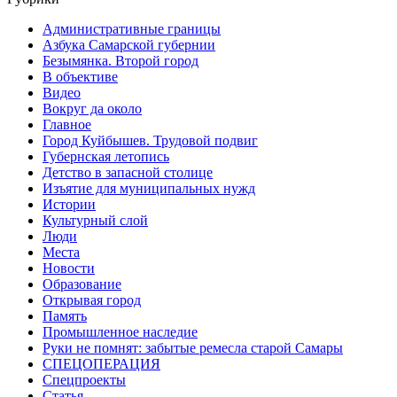
Административные границы
Азбука Самарской губернии
Безымянка. Второй город
В объективе
Видео
Вокруг да около
Главное
Город Куйбышев. Трудовой подвиг
Губернская летопись
Детство в запасной столице
Изъятие для муниципальных нужд
Истории
Культурный слой
Люди
Места
Новости
Образование
Открывая город
Память
Промышленное наследие
Руки не помнят: забытые ремесла старой Самары
СПЕЦОПЕРАЦИЯ
Спецпроекты
Статья