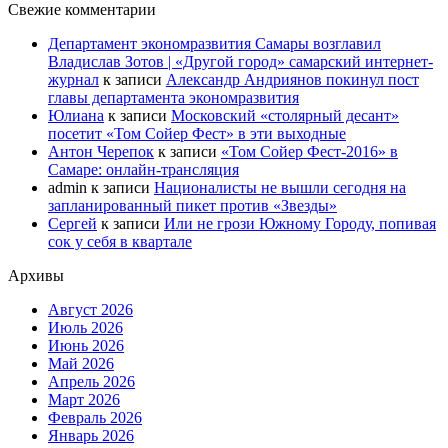
Свежие комментарии
Департамент экономразвития Самары возглавил
Владислав Зотов | «Другой город» самарский интернет-
журнал
к записи
Александр Андриянов покинул пост
главы департамента экономразвития
Юлиана
к записи
Московский «столярный десант»
посетит «Том Сойер Фест» в эти выходные
Антон Черепок
к записи
«Том Сойер Фест-2016» в
Самаре: онлайн-трансляция
admin
к записи
Националисты не вышли сегодня на
запланированный пикет против «Звезды»
Сергей
к записи
Или не грози Южному Городу, попивая
сок у себя в квартале
Архивы
Август 2026
Июль 2026
Июнь 2026
Май 2026
Апрель 2026
Март 2026
Февраль 2026
Январь 2026