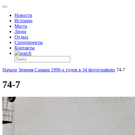
Новости
Истории
Места
Люди
Отдых
Спецпроекты
Контакты
Начало
Зимняя Самара 1990-х годов в 34 фотографиях
74-7
74-7