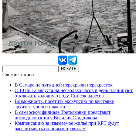
Свежие записи
В Самаре на пять дней перекрыли перекрёсток
С 10 по 12 августа на несколько часов в день планируют
отключать холодную воду. Список адресов
Возможность: посетить экскурсию по выставке
архитектурного плаката
В самарском филиале Третьяковки представят
последнюю книгу Виталия Стадникова
Компенсацию за изымаемое жильё при КРТ будут
рассчитывать по новым правилам