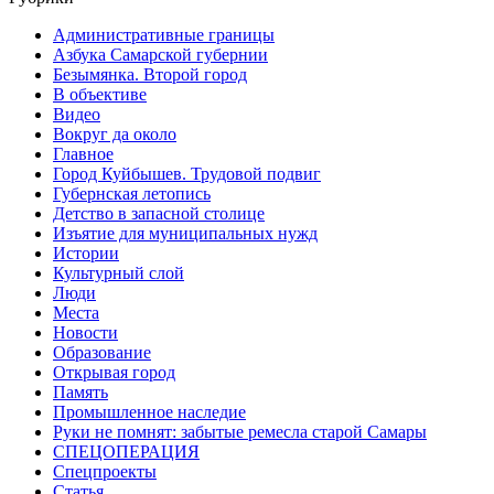
Административные границы
Азбука Самарской губернии
Безымянка. Второй город
В объективе
Видео
Вокруг да около
Главное
Город Куйбышев. Трудовой подвиг
Губернская летопись
Детство в запасной столице
Изъятие для муниципальных нужд
Истории
Культурный слой
Люди
Места
Новости
Образование
Открывая город
Память
Промышленное наследие
Руки не помнят: забытые ремесла старой Самары
СПЕЦОПЕРАЦИЯ
Спецпроекты
Статья