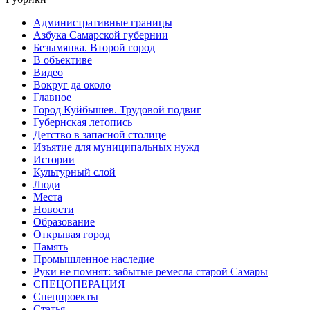
Административные границы
Азбука Самарской губернии
Безымянка. Второй город
В объективе
Видео
Вокруг да около
Главное
Город Куйбышев. Трудовой подвиг
Губернская летопись
Детство в запасной столице
Изъятие для муниципальных нужд
Истории
Культурный слой
Люди
Места
Новости
Образование
Открывая город
Память
Промышленное наследие
Руки не помнят: забытые ремесла старой Самары
СПЕЦОПЕРАЦИЯ
Спецпроекты
Статья