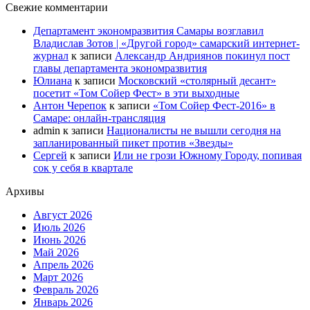
Свежие комментарии
Департамент экономразвития Самары возглавил
Владислав Зотов | «Другой город» самарский интернет-
журнал
к записи
Александр Андриянов покинул пост
главы департамента экономразвития
Юлиана
к записи
Московский «столярный десант»
посетит «Том Сойер Фест» в эти выходные
Антон Черепок
к записи
«Том Сойер Фест-2016» в
Самаре: онлайн-трансляция
admin
к записи
Националисты не вышли сегодня на
запланированный пикет против «Звезды»
Сергей
к записи
Или не грози Южному Городу, попивая
сок у себя в квартале
Архивы
Август 2026
Июль 2026
Июнь 2026
Май 2026
Апрель 2026
Март 2026
Февраль 2026
Январь 2026