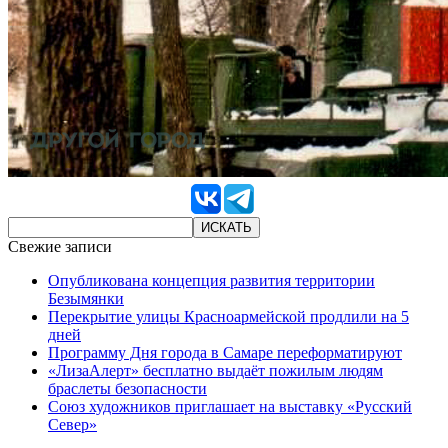
Свежие записи
Опубликована концепция развития территории
Безымянки
Перекрытие улицы Красноармейской продлили на 5
дней
Программу Дня города в Самаре переформатируют
«ЛизаАлерт» бесплатно выдаёт пожилым людям
браслеты безопасности
Союз художников приглашает на выставку «Русский
Север»