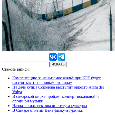
Свежие записи
Компенсацию за изымаемое жильё при КРТ будут
рассчитывать по новым правилам
На даче купца Соколова выступит оркестр Archi del
Volga
В самарской кирхе пройдет концерт вокальной и
органной музыки
Назначен и.о. ректора института культуры
В Самаре отметят День физкультурника