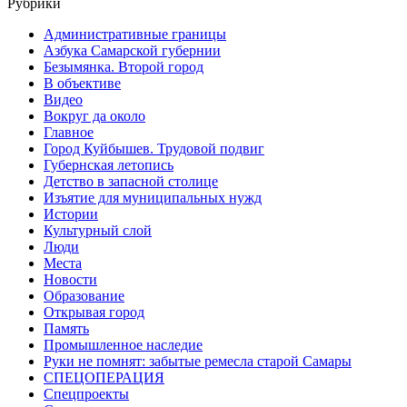
Рубрики
Административные границы
Азбука Самарской губернии
Безымянка. Второй город
В объективе
Видео
Вокруг да около
Главное
Город Куйбышев. Трудовой подвиг
Губернская летопись
Детство в запасной столице
Изъятие для муниципальных нужд
Истории
Культурный слой
Люди
Места
Новости
Образование
Открывая город
Память
Промышленное наследие
Руки не помнят: забытые ремесла старой Самары
СПЕЦОПЕРАЦИЯ
Спецпроекты