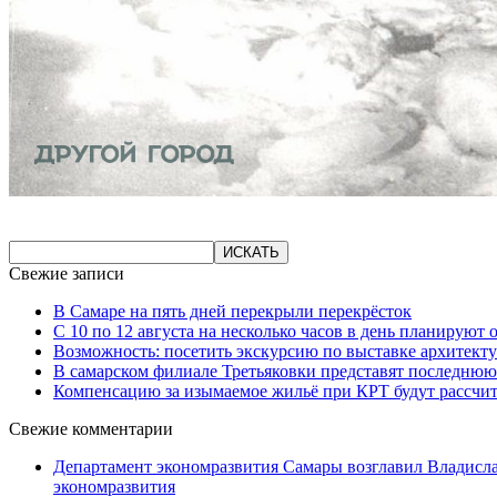
Свежие записи
В Самаре на пять дней перекрыли перекрёсток
С 10 по 12 августа на несколько часов в день планируют
Возможность: посетить экскурсию по выставке архитекту
В самарском филиале Третьяковки представят последнюю
Компенсацию за изымаемое жильё при КРТ будут рассчи
Свежие комментарии
Департамент экономразвития Самары возглавил Владисла
экономразвития