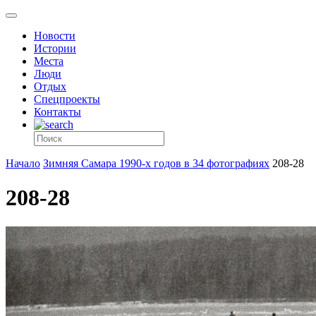
Новости
Истории
Места
Люди
Отдых
Спецпроекты
Контакты
Начало
Зимняя Самара 1990-х годов в 34 фотографиях
208-28
208-28