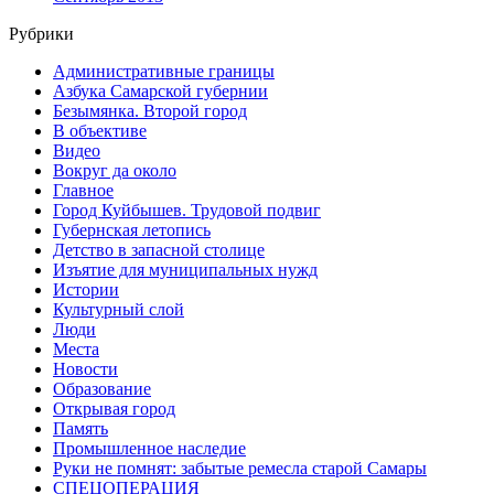
Рубрики
Административные границы
Азбука Самарской губернии
Безымянка. Второй город
В объективе
Видео
Вокруг да около
Главное
Город Куйбышев. Трудовой подвиг
Губернская летопись
Детство в запасной столице
Изъятие для муниципальных нужд
Истории
Культурный слой
Люди
Места
Новости
Образование
Открывая город
Память
Промышленное наследие
Руки не помнят: забытые ремесла старой Самары
СПЕЦОПЕРАЦИЯ