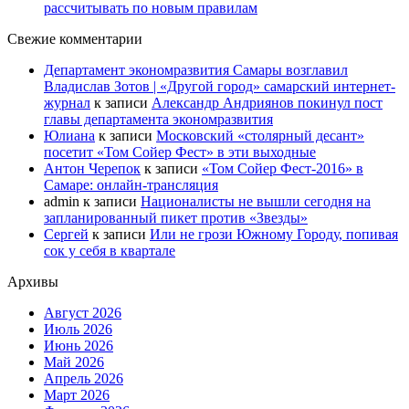
рассчитывать по новым правилам
Свежие комментарии
Департамент экономразвития Самары возглавил
Владислав Зотов | «Другой город» самарский интернет-
журнал
к записи
Александр Андриянов покинул пост
главы департамента экономразвития
Юлиана
к записи
Московский «столярный десант»
посетит «Том Сойер Фест» в эти выходные
Антон Черепок
к записи
«Том Сойер Фест-2016» в
Самаре: онлайн-трансляция
admin
к записи
Националисты не вышли сегодня на
запланированный пикет против «Звезды»
Сергей
к записи
Или не грози Южному Городу, попивая
сок у себя в квартале
Архивы
Август 2026
Июль 2026
Июнь 2026
Май 2026
Апрель 2026
Март 2026