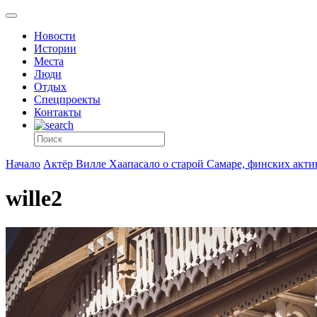
Новости
Истории
Места
Люди
Отдых
Спецпроекты
Контакты
Начало
Актёр Вилле Хаапасало о старой Самаре, финских актив
wille2