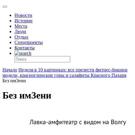
Новости
Истории
Места
Люди
Отдых
Спецпроекты
Контакты
Начало
Неделя в 10 картинках: все прелести фитнес-бикини
модели, красноглинские горы и салафиты Красного Пахаря
Без им3ени
Без им3ени