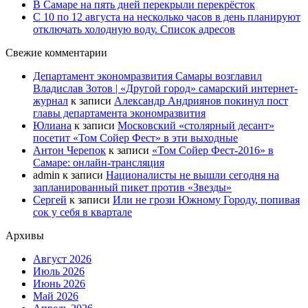
В Самаре на пять дней перекрыли перекрёсток
С 10 по 12 августа на несколько часов в день планируют
отключать холодную воду. Список адресов
Свежие комментарии
Департамент экономразвития Самары возглавил
Владислав Зотов | «Другой город» самарский интернет-
журнал
к записи
Александр Андриянов покинул пост
главы департамента экономразвития
Юлиана
к записи
Московский «столярный десант»
посетит «Том Сойер Фест» в эти выходные
Антон Черепок
к записи
«Том Сойер Фест-2016» в
Самаре: онлайн-трансляция
admin
к записи
Националисты не вышли сегодня на
запланированный пикет против «Звезды»
Сергей
к записи
Или не грози Южному Городу, попивая
сок у себя в квартале
Архивы
Август 2026
Июль 2026
Июнь 2026
Май 2026