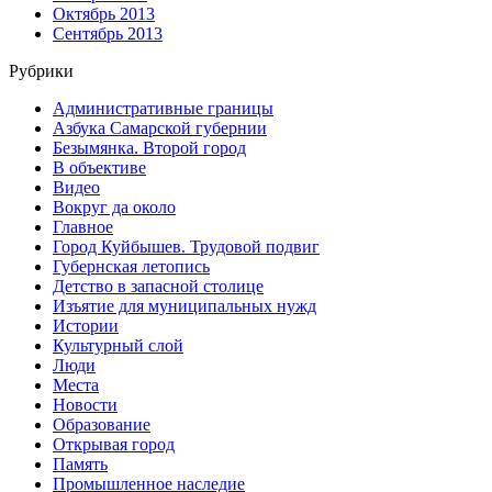
Октябрь 2013
Сентябрь 2013
Рубрики
Административные границы
Азбука Самарской губернии
Безымянка. Второй город
В объективе
Видео
Вокруг да около
Главное
Город Куйбышев. Трудовой подвиг
Губернская летопись
Детство в запасной столице
Изъятие для муниципальных нужд
Истории
Культурный слой
Люди
Места
Новости
Образование
Открывая город
Память
Промышленное наследие