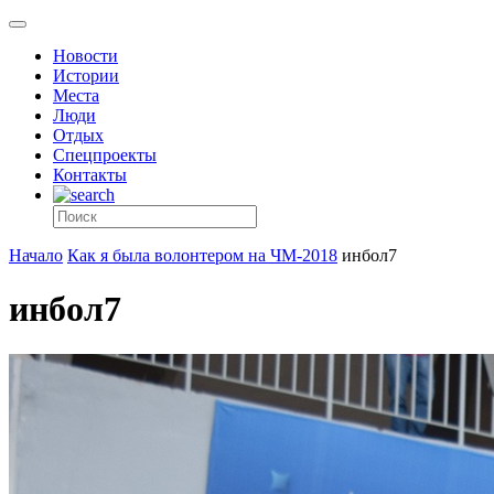
Новости
Истории
Места
Люди
Отдых
Спецпроекты
Контакты
Начало
Как я была волонтером на ЧМ-2018
инбол7
инбол7