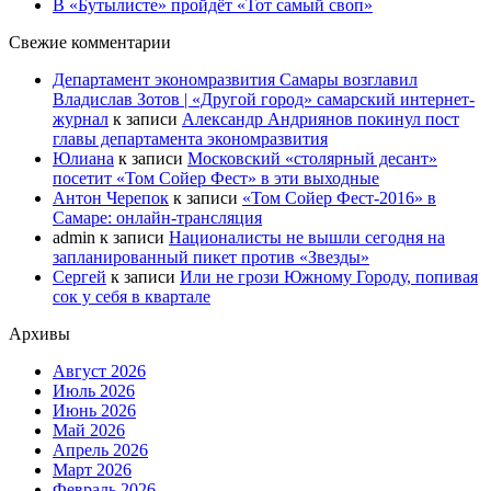
В «Бутылисте» пройдёт «Тот самый своп»
Свежие комментарии
Департамент экономразвития Самары возглавил
Владислав Зотов | «Другой город» самарский интернет-
журнал
к записи
Александр Андриянов покинул пост
главы департамента экономразвития
Юлиана
к записи
Московский «столярный десант»
посетит «Том Сойер Фест» в эти выходные
Антон Черепок
к записи
«Том Сойер Фест-2016» в
Самаре: онлайн-трансляция
admin
к записи
Националисты не вышли сегодня на
запланированный пикет против «Звезды»
Сергей
к записи
Или не грози Южному Городу, попивая
сок у себя в квартале
Архивы
Август 2026
Июль 2026
Июнь 2026
Май 2026
Апрель 2026
Март 2026
Февраль 2026