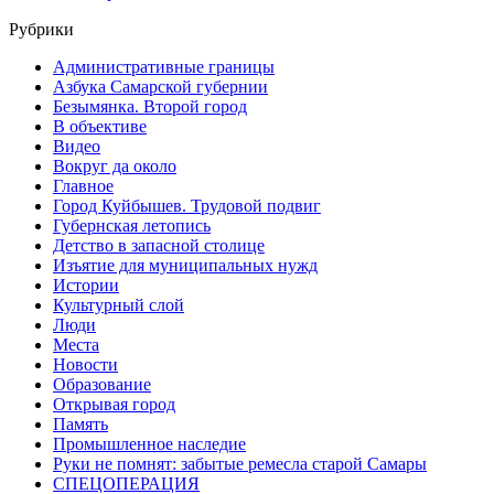
Рубрики
Административные границы
Азбука Самарской губернии
Безымянка. Второй город
В объективе
Видео
Вокруг да около
Главное
Город Куйбышев. Трудовой подвиг
Губернская летопись
Детство в запасной столице
Изъятие для муниципальных нужд
Истории
Культурный слой
Люди
Места
Новости
Образование
Открывая город
Память
Промышленное наследие
Руки не помнят: забытые ремесла старой Самары
СПЕЦОПЕРАЦИЯ