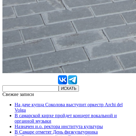
Свежие записи
На даче купца Соколова выступит оркестр Archi del
Volga
В самарской кирхе пройдет концерт вокальной и
органной музыки
Назначен и.о. ректора института культуры
В Самаре отметят День физкультурника