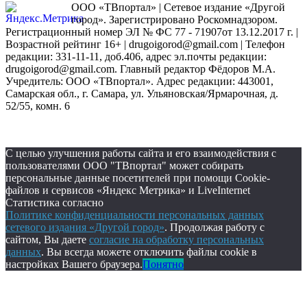
ООО «ТВпортал» | Сетевое издание «Другой
город». Зарегистрировано Роскомнадзором.
Регистрационный номер ЭЛ № ФС 77 - 71907от 13.12.2017 г. |
Возрастной рейтинг 16+ | drugoigorod@gmail.com
| Телефон
редакции: 331-11-11, доб.406, адрес эл.почты редакции:
drugoigorod@gmail.com. Главный редактор Фёдоров М.А.
Учредитель: ООО «ТВпортал». Адрес редакции: 443001,
Самарская обл., г. Самара, ул. Ульяновская/Ярмарочная, д.
52/55, комн. 6
С целью улучшения работы сайта и его взаимодействия с
пользователями ООО "ТВпортал" может собирать
персональные данные посетителей при помощи Cookie-
файлов и сервисов «Яндекс Метрика» и LiveInternet
Статистика согласно
Политике конфиденциальности персональных данных
сетевого издания «Другой город»
. Продолжая работу с
сайтом, Вы даете
согласие на обработку персональных
данных
. Вы всегда можете отключить файлы cookie в
настройках Вашего браузера.
Понятно