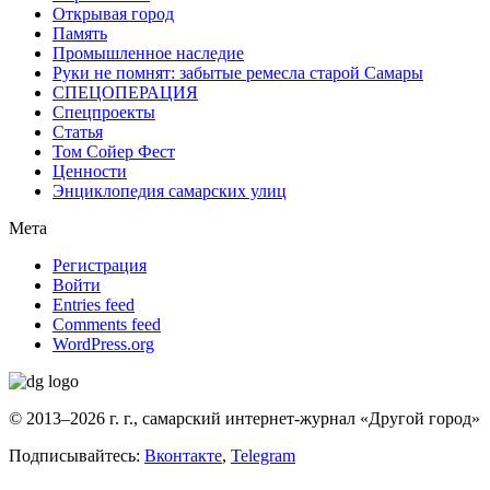
Открывая город
Память
Промышленное наследие
Руки не помнят: забытые ремесла старой Самары
СПЕЦОПЕРАЦИЯ
Спецпроекты
Статья
Том Сойер Фест
Ценности
Энциклопедия самарских улиц
Мета
Регистрация
Войти
Entries feed
Comments feed
WordPress.org
© 2013–2026 г. г., самарский интернет-журнал «Другой город»
Подписывайтесь:
Вконтакте
,
Telegram