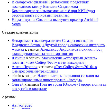
В самарском филиале Третьяковки представят
последнюю книгу Виталия Стадникова
Компенсацию за изымаемое жильё при КРТ будут
рассчитывать по новым правилам
На даче купца Соколова выступит оркестр Archi del
Volga
Свежие комментарии
Департамент экономразвития Самары возглавил
Владислав Зотов | «Другой город» самарский интернет-
журнал
к записи
Александр Андриянов покинул пост
главы департамента экономразвития
Юлиана
к записи
Московский «столярный десант»
посетит «Том Сойер Фест» в эти выходные
Антон Черепок
к записи
«Том Сойер Фест-2016» в
Самаре: онлайн-трансляция
admin
к записи
Националисты не вышли сегодня на
запланированный пикет против «Звезды»
Сергей
к записи
Или не грози Южному Городу, попивая
сок у себя в квартале
Архивы
Август 2026