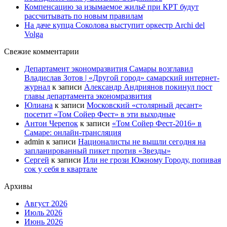
Компенсацию за изымаемое жильё при КРТ будут
рассчитывать по новым правилам
На даче купца Соколова выступит оркестр Archi del
Volga
Свежие комментарии
Департамент экономразвития Самары возглавил
Владислав Зотов | «Другой город» самарский интернет-
журнал
к записи
Александр Андриянов покинул пост
главы департамента экономразвития
Юлиана
к записи
Московский «столярный десант»
посетит «Том Сойер Фест» в эти выходные
Антон Черепок
к записи
«Том Сойер Фест-2016» в
Самаре: онлайн-трансляция
admin
к записи
Националисты не вышли сегодня на
запланированный пикет против «Звезды»
Сергей
к записи
Или не грози Южному Городу, попивая
сок у себя в квартале
Архивы
Август 2026
Июль 2026
Июнь 2026