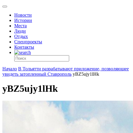
Новости
Истории
Места
Люди
Отдых
Спецпроекты
Контакты
Начало
В Тольятти разрабатывают приложение, позволяющее
увидеть затопленный Ставрополь
yBZ5ujy1lHk
yBZ5ujy1lHk