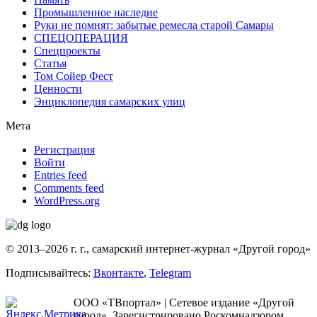
Промышленное наследие
Руки не помнят: забытые ремесла старой Самары
СПЕЦОПЕРАЦИЯ
Спецпроекты
Статья
Том Сойер Фест
Ценности
Энциклопедия самарских улиц
Мета
Регистрация
Войти
Entries feed
Comments feed
WordPress.org
© 2013–2026 г. г., самарский интернет-журнал «Другой город»
Подписывайтесь:
Вконтакте
,
Telegram
ООО «ТВпортал» | Сетевое издание «Другой
город». Зарегистрировано Роскомнадзором.