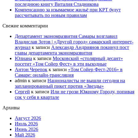
последнюю книгу Виталия Стадникова
Компенсацию за изымаемое жильё при КРТ будут
рассчитывать по новым правилам
Свежие комментарии
Департамент экономразвития Самары возглавил
Владислав Зотов | «Другой город» самарский интернет-
журнал
к записи
Александр Андриянов покинул пост
главы департамента экономразвития
Юлиана
к записи
Московский «столярный десант»
посетит «Том Сойер Фест» в эти выходные
Антон Черепок
к записи
«Том Сойер Фест-2016» в
Самаре: онлайн-трансляция
admin
к записи
Националисты не вышли сегодня на
запланированный пикет против «Звезды»
Сергей
к записи
Или не грози Южному Городу, попивая
сок у себя в квартале
Архивы
Август 2026
Июль 2026
Июнь 2026
Май 2026