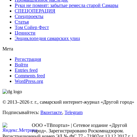
Руки не помнят: забытые ремесла старой Самары
СПЕЦОПЕРАЦИЯ
Спецпроекты
Статья
Том Сойер Фест
Ценности
Энциклопедия самарских улиц
Мета
Регистрация
Войти
Entries feed
Comments feed
WordPress.org
© 2013–2026 г. г., самарский интернет-журнал «Другой город»
Подписывайтесь:
Вконтакте
,
Telegram
ООО «ТВпортал» | Сетевое издание «Другой
город». Зарегистрировано Роскомнадзором.
Регистрационный номер ЭЛ № ФС 77 - 71907от 13.12.2017 г. |