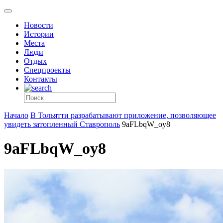
Новости
Истории
Места
Люди
Отдых
Спецпроекты
Контакты
Начало
В Тольятти разрабатывают приложение, позволяющее
увидеть затопленный Ставрополь
9aFLbqW_oy8
9aFLbqW_oy8