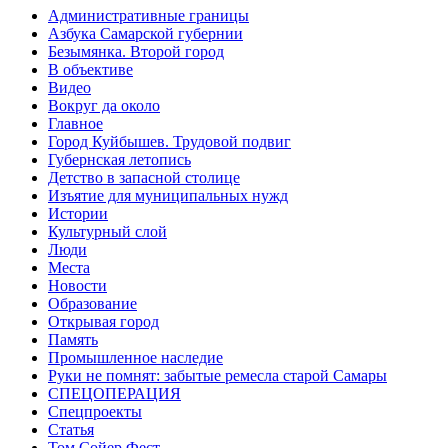
Административные границы
Азбука Самарской губернии
Безымянка. Второй город
В объективе
Видео
Вокруг да около
Главное
Город Куйбышев. Трудовой подвиг
Губернская летопись
Детство в запасной столице
Изъятие для муниципальных нужд
Истории
Культурный слой
Люди
Места
Новости
Образование
Открывая город
Память
Промышленное наследие
Руки не помнят: забытые ремесла старой Самары
СПЕЦОПЕРАЦИЯ
Спецпроекты
Статья
Том Сойер Фест