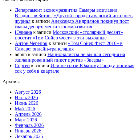
Департамент экономразвития Самары возглавил
Владислав Зотов | «Другой город» самарский интернет-
журнал
к записи
Александр Андриянов покинул пост
главы департамента экономразвития
Юлиана
к записи
Московский «столярный десант»
посетит «Том Сойер Фест» в эти выходные
Антон Черепок
к записи
«Том Сойер Фест-2016» в
Самаре: онлайн-трансляция
admin
к записи
Националисты не вышли сегодня на
запланированный пикет против «Звезды»
Сергей
к записи
Или не грози Южному Городу, попивая
сок у себя в квартале
Архивы
Август 2026
Июль 2026
Июнь 2026
Май 2026
Апрель 2026
Март 2026
Февраль 2026
Январь 2026
Декабрь 2025