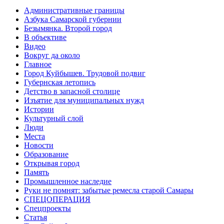
Административные границы
Азбука Самарской губернии
Безымянка. Второй город
В объективе
Видео
Вокруг да около
Главное
Город Куйбышев. Трудовой подвиг
Губернская летопись
Детство в запасной столице
Изъятие для муниципальных нужд
Истории
Культурный слой
Люди
Места
Новости
Образование
Открывая город
Память
Промышленное наследие
Руки не помнят: забытые ремесла старой Самары
СПЕЦОПЕРАЦИЯ
Спецпроекты
Статья