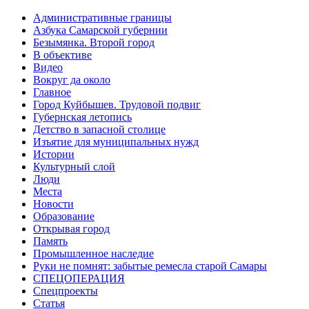
Административные границы
Азбука Самарской губернии
Безымянка. Второй город
В объективе
Видео
Вокруг да около
Главное
Город Куйбышев. Трудовой подвиг
Губернская летопись
Детство в запасной столице
Изъятие для муниципальных нужд
Истории
Культурный слой
Люди
Места
Новости
Образование
Открывая город
Память
Промышленное наследие
Руки не помнят: забытые ремесла старой Самары
СПЕЦОПЕРАЦИЯ
Спецпроекты
Статья