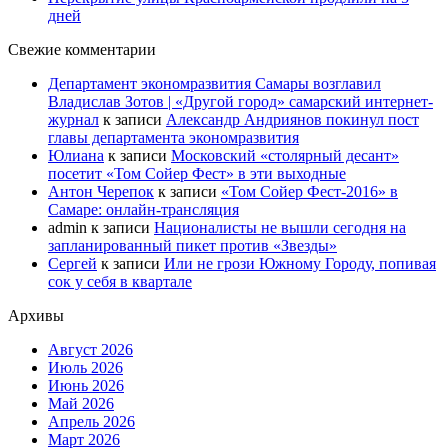
дней
Свежие комментарии
Департамент экономразвития Самары возглавил
Владислав Зотов | «Другой город» самарский интернет-
журнал
к записи
Александр Андриянов покинул пост
главы департамента экономразвития
Юлиана
к записи
Московский «столярный десант»
посетит «Том Сойер Фест» в эти выходные
Антон Черепок
к записи
«Том Сойер Фест-2016» в
Самаре: онлайн-трансляция
admin
к записи
Националисты не вышли сегодня на
запланированный пикет против «Звезды»
Сергей
к записи
Или не грози Южному Городу, попивая
сок у себя в квартале
Архивы
Август 2026
Июль 2026
Июнь 2026
Май 2026
Апрель 2026
Март 2026