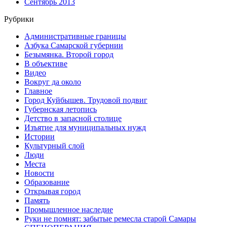
Сентябрь 2013
Рубрики
Административные границы
Азбука Самарской губернии
Безымянка. Второй город
В объективе
Видео
Вокруг да около
Главное
Город Куйбышев. Трудовой подвиг
Губернская летопись
Детство в запасной столице
Изъятие для муниципальных нужд
Истории
Культурный слой
Люди
Места
Новости
Образование
Открывая город
Память
Промышленное наследие
Руки не помнят: забытые ремесла старой Самары