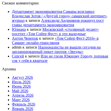
Свежие комментарии
Департамент экономразвития Самары возглавил
Владислав Зотов | «Другой город» самарский интернет-
журнал
к записи
Александр Андриянов покинул пост
главы департамента экономразвития
Юлиана
к записи
Московский «столярный десант»
посетит «Том Сойер Фест» в эти выходные
Антон Черепок
к записи
«Том Сойер Фест-2016» в
Самаре: онлайн-трансляция
admin
к записи
Националисты не вышли сегодня на
запланированный пикет против «Звезды»
Сергей
к записи
Или не грози Южному Городу, попивая
сок у себя в квартале
Архивы
Август 2026
Июль 2026
Июнь 2026
Май 2026
Апрель 2026
Март 2026
Февраль 2026
Январь 2026