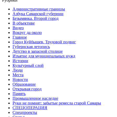
Рубрики
Административные границы
Азбука Самарской губернии
Безымянка. Второй город
В объективе
Видео
Вокруг да около
Главное
Город Куйбышев. Трудовой подвиг
Губернская летопись
Детство в запасной столице
Изъятие для муниципальных нужд
Истории
Культурный слой
Люди
Места
Новости
Образование
Открывая город
Память
Промышленное наследие
Руки не помнят: забытые ремесла старой Самары
СПЕЦОПЕРАЦИЯ
Спецпроекты