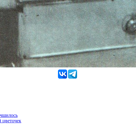
учшилось
й цветочек