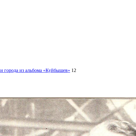
ии города из альбома «Куйбышев»
12