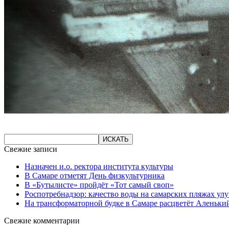
Свежие записи
Назначен и.о. ректора института культуры
В Самаре отметят День физкультурника
В «Бутылисте» пройдёт «Тот самый своп»
Роспотребнадзор: качество воды на самарских пляжах ул
На трансформаторной будке в Самаре расцветёт Аленьки
Свежие комментарии