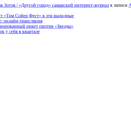
в Зотов | «Другой город» самарский интернет-журнал
к записи
А
т «Том Сойер Фест» в эти выходные
е: онлайн-трансляция
анированный пикет против «Звезды»
к у себя в квартале