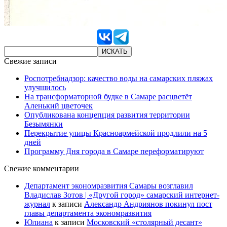
Свежие записи
Роспотребнадзор: качество воды на самарских пляжах
улучшилось
На трансформаторной будке в Самаре расцветёт
Аленький цветочек
Опубликована концепция развития территории
Безымянки
Перекрытие улицы Красноармейской продлили на 5
дней
Программу Дня города в Самаре переформатируют
Свежие комментарии
Департамент экономразвития Самары возглавил
Владислав Зотов | «Другой город» самарский интернет-
журнал
к записи
Александр Андриянов покинул пост
главы департамента экономразвития
Юлиана
к записи
Московский «столярный десант»