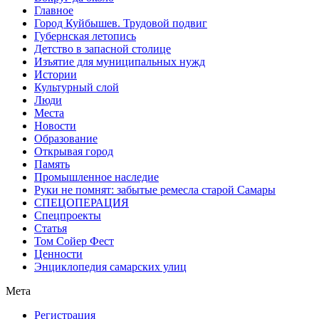
Главное
Город Куйбышев. Трудовой подвиг
Губернская летопись
Детство в запасной столице
Изъятие для муниципальных нужд
Истории
Культурный слой
Люди
Места
Новости
Образование
Открывая город
Память
Промышленное наследие
Руки не помнят: забытые ремесла старой Самары
СПЕЦОПЕРАЦИЯ
Спецпроекты
Статья
Том Сойер Фест
Ценности
Энциклопедия самарских улиц
Мета
Регистрация