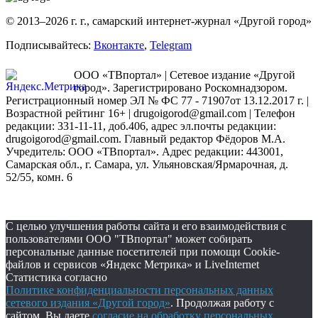
© 2013–2026 г. г., самарский интернет-журнал «Другой город»
Подписывайтесь:
Вконтакте
,
Telegram
ООО «ТВпортал» | Сетевое издание «Другой
город». Зарегистрировано Роскомнадзором.
Регистрационный номер ЭЛ № ФС 77 - 71907от 13.12.2017 г. |
Возрастной рейтинг 16+ | drugoigorod@gmail.com
| Телефон
редакции: 331-11-11, доб.406, адрес эл.почты редакции:
drugoigorod@gmail.com. Главный редактор Фёдоров М.А.
Учредитель: ООО «ТВпортал». Адрес редакции: 443001,
Самарская обл., г. Самара, ул. Ульяновская/Ярмарочная, д.
52/55, комн. 6
С целью улучшения работы сайта и его взаимодействия с
пользователями ООО "ТВпортал" может собирать
персональные данные посетителей при помощи Cookie-
файлов и сервисов «Яндекс Метрика» и LiveInternet
Статистика согласно
Политике конфиденциальности персональных данных
сетевого издания «Другой город»
. Продолжая работу с
сайтом, Вы даете
согласие на обработку персональных