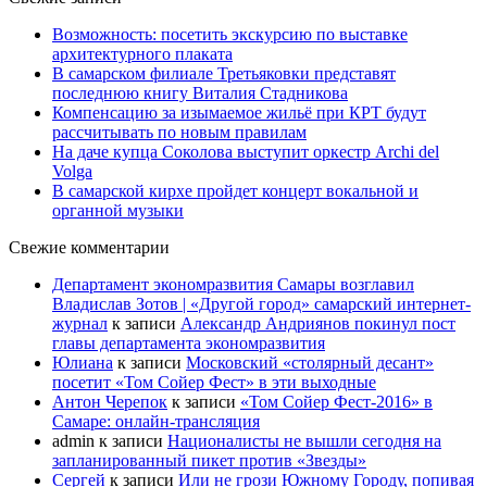
Возможность: посетить экскурсию по выставке
архитектурного плаката
В самарском филиале Третьяковки представят
последнюю книгу Виталия Стадникова
Компенсацию за изымаемое жильё при КРТ будут
рассчитывать по новым правилам
На даче купца Соколова выступит оркестр Archi del
Volga
В самарской кирхе пройдет концерт вокальной и
органной музыки
Свежие комментарии
Департамент экономразвития Самары возглавил
Владислав Зотов | «Другой город» самарский интернет-
журнал
к записи
Александр Андриянов покинул пост
главы департамента экономразвития
Юлиана
к записи
Московский «столярный десант»
посетит «Том Сойер Фест» в эти выходные
Антон Черепок
к записи
«Том Сойер Фест-2016» в
Самаре: онлайн-трансляция
admin
к записи
Националисты не вышли сегодня на
запланированный пикет против «Звезды»
Сергей
к записи
Или не грози Южному Городу, попивая