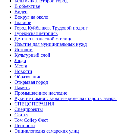
Безымянка. Второй город
В объективе
Видео
Вокруг да около
Главное
Город Куйбышев. Трудовой подвиг
Губернская летопись
Детство в запасной столице
Изъятие для муниципальных нужд
Истории
Культурный слой
Люди
Места
Новости
Образование
Открывая город
Память
Промышленное наследие
Руки не помнят: забытые ремесла старой Самары
СПЕЦОПЕРАЦИЯ
Спецпроекты
Статья
Том Сойер Фест
Ценности
Энциклопедия самарских улиц