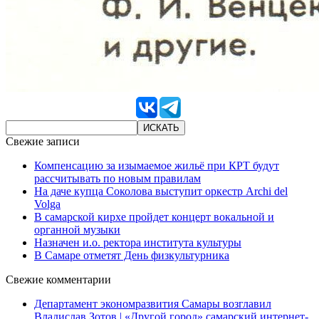
Свежие записи
Компенсацию за изымаемое жильё при КРТ будут
рассчитывать по новым правилам
На даче купца Соколова выступит оркестр Archi del
Volga
В самарской кирхе пройдет концерт вокальной и
органной музыки
Назначен и.о. ректора института культуры
В Самаре отметят День физкультурника
Свежие комментарии
Департамент экономразвития Самары возглавил
Владислав Зотов | «Другой город» самарский интернет-