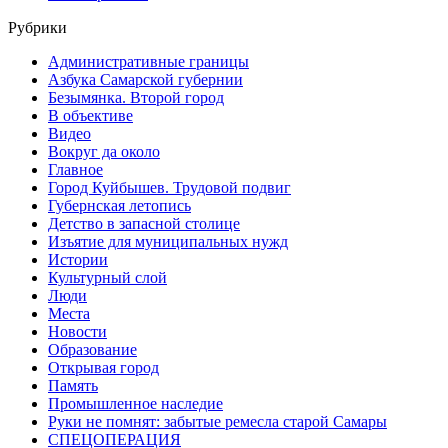
Рубрики
Административные границы
Азбука Самарской губернии
Безымянка. Второй город
В объективе
Видео
Вокруг да около
Главное
Город Куйбышев. Трудовой подвиг
Губернская летопись
Детство в запасной столице
Изъятие для муниципальных нужд
Истории
Культурный слой
Люди
Места
Новости
Образование
Открывая город
Память
Промышленное наследие
Руки не помнят: забытые ремесла старой Самары
СПЕЦОПЕРАЦИЯ