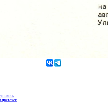
учшилось
й цветочек