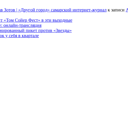
в Зотов | «Другой город» самарский интернет-журнал
к записи
А
т «Том Сойер Фест» в эти выходные
е: онлайн-трансляция
анированный пикет против «Звезды»
к у себя в квартале