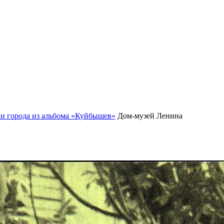
ии города из альбома «Куйбышев»
Дом-музей Ленина