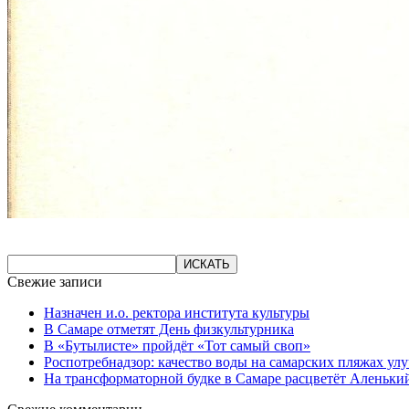
Свежие записи
Назначен и.о. ректора института культуры
В Самаре отметят День физкультурника
В «Бутылисте» пройдёт «Тот самый своп»
Роспотребнадзор: качество воды на самарских пляжах ул
На трансформаторной будке в Самаре расцветёт Аленьки