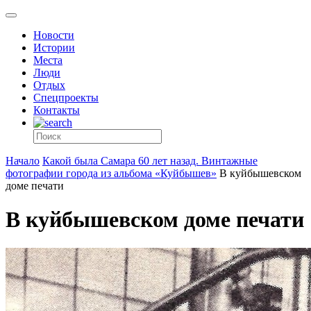
Новости
Истории
Места
Люди
Отдых
Спецпроекты
Контакты
Начало
Какой была Самара 60 лет назад. Винтажные
фотографии города из альбома «Куйбышев»
В куйбышевском
доме печати
В куйбышевском доме печати