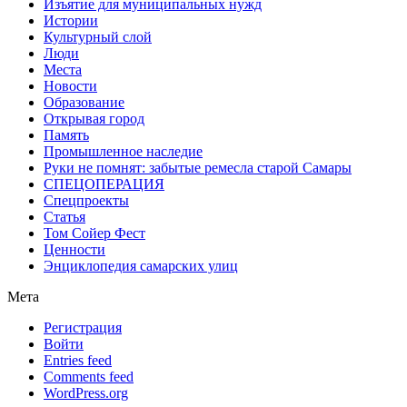
Изъятие для муниципальных нужд
Истории
Культурный слой
Люди
Места
Новости
Образование
Открывая город
Память
Промышленное наследие
Руки не помнят: забытые ремесла старой Самары
СПЕЦОПЕРАЦИЯ
Спецпроекты
Статья
Том Сойер Фест
Ценности
Энциклопедия самарских улиц
Мета
Регистрация
Войти
Entries feed
Comments feed
WordPress.org