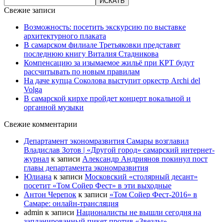
Свежие записи
Возможность: посетить экскурсию по выставке
архитектурного плаката
В самарском филиале Третьяковки представят
последнюю книгу Виталия Стадникова
Компенсацию за изымаемое жильё при КРТ будут
рассчитывать по новым правилам
На даче купца Соколова выступит оркестр Archi del
Volga
В самарской кирхе пройдет концерт вокальной и
органной музыки
Свежие комментарии
Департамент экономразвития Самары возглавил
Владислав Зотов | «Другой город» самарский интернет-
журнал
к записи
Александр Андриянов покинул пост
главы департамента экономразвития
Юлиана
к записи
Московский «столярный десант»
посетит «Том Сойер Фест» в эти выходные
Антон Черепок
к записи
«Том Сойер Фест-2016» в
Самаре: онлайн-трансляция
admin
к записи
Националисты не вышли сегодня на
запланированный пикет против «Звезды»