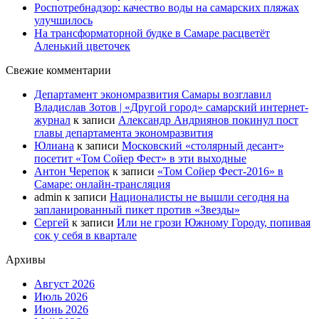
Роспотребнадзор: качество воды на самарских пляжах
улучшилось
На трансформаторной будке в Самаре расцветёт
Аленький цветочек
Свежие комментарии
Департамент экономразвития Самары возглавил
Владислав Зотов | «Другой город» самарский интернет-
журнал
к записи
Александр Андриянов покинул пост
главы департамента экономразвития
Юлиана
к записи
Московский «столярный десант»
посетит «Том Сойер Фест» в эти выходные
Антон Черепок
к записи
«Том Сойер Фест-2016» в
Самаре: онлайн-трансляция
admin
к записи
Националисты не вышли сегодня на
запланированный пикет против «Звезды»
Сергей
к записи
Или не грози Южному Городу, попивая
сок у себя в квартале
Архивы
Август 2026
Июль 2026
Июнь 2026