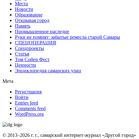
Места
Новости
Образование
Открывая город
Память
Промышленное наследие
Руки не помнят: забытые ремесла старой Самары
СПЕЦОПЕРАЦИЯ
Спецпроекты
Статья
Том Сойер Фест
Ценности
Энциклопедия самарских улиц
Мета
Регистрация
Войти
Entries feed
Comments feed
WordPress.org
© 2013–2026 г. г., самарский интернет-журнал «Другой город»