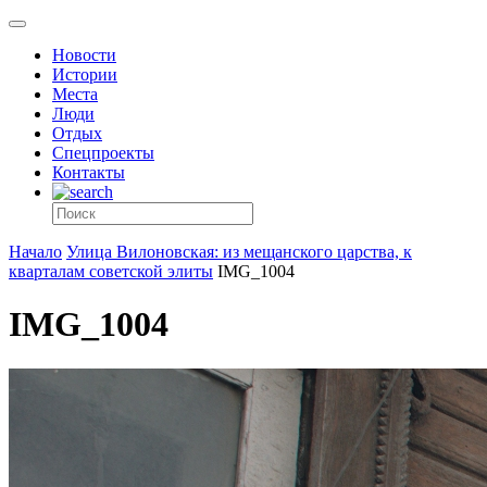
Новости
Истории
Места
Люди
Отдых
Спецпроекты
Контакты
Начало
Улица Вилоновская: из мещанского царства, к
кварталам советской элиты
IMG_1004
IMG_1004