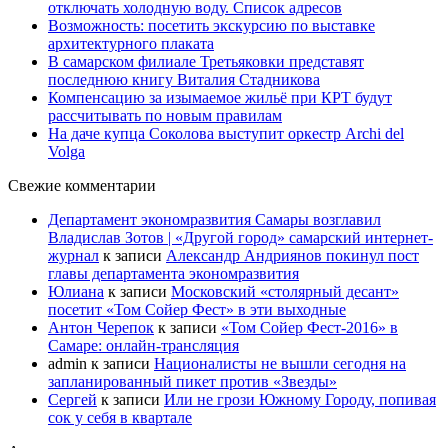
отключать холодную воду. Список адресов
Возможность: посетить экскурсию по выставке
архитектурного плаката
В самарском филиале Третьяковки представят
последнюю книгу Виталия Стадникова
Компенсацию за изымаемое жильё при КРТ будут
рассчитывать по новым правилам
На даче купца Соколова выступит оркестр Archi del
Volga
Свежие комментарии
Департамент экономразвития Самары возглавил
Владислав Зотов | «Другой город» самарский интернет-
журнал
к записи
Александр Андриянов покинул пост
главы департамента экономразвития
Юлиана
к записи
Московский «столярный десант»
посетит «Том Сойер Фест» в эти выходные
Антон Черепок
к записи
«Том Сойер Фест-2016» в
Самаре: онлайн-трансляция
admin
к записи
Националисты не вышли сегодня на
запланированный пикет против «Звезды»
Сергей
к записи
Или не грози Южному Городу, попивая
сок у себя в квартале