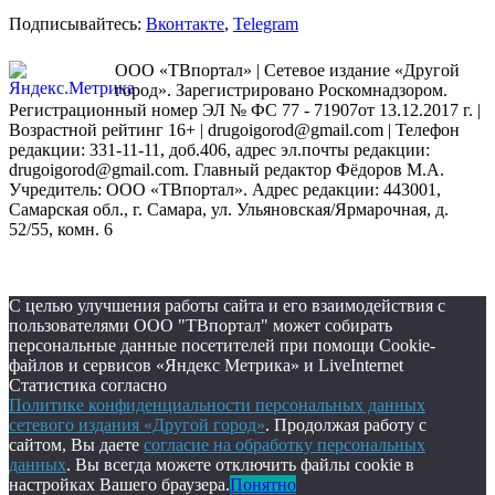
Подписывайтесь:
Вконтакте
,
Telegram
ООО «ТВпортал» | Сетевое издание «Другой
город». Зарегистрировано Роскомнадзором.
Регистрационный номер ЭЛ № ФС 77 - 71907от 13.12.2017 г. |
Возрастной рейтинг 16+ | drugoigorod@gmail.com
| Телефон
редакции: 331-11-11, доб.406, адрес эл.почты редакции:
drugoigorod@gmail.com. Главный редактор Фёдоров М.А.
Учредитель: ООО «ТВпортал». Адрес редакции: 443001,
Самарская обл., г. Самара, ул. Ульяновская/Ярмарочная, д.
52/55, комн. 6
С целью улучшения работы сайта и его взаимодействия с
пользователями ООО "ТВпортал" может собирать
персональные данные посетителей при помощи Cookie-
файлов и сервисов «Яндекс Метрика» и LiveInternet
Статистика согласно
Политике конфиденциальности персональных данных
сетевого издания «Другой город»
. Продолжая работу с
сайтом, Вы даете
согласие на обработку персональных
данных
. Вы всегда можете отключить файлы cookie в
настройках Вашего браузера.
Понятно