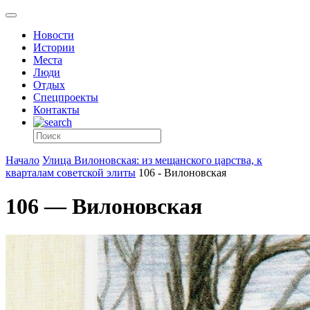
Новости
Истории
Места
Люди
Отдых
Спецпроекты
Контакты
Начало
Улица Вилоновская: из мещанского царства, к
кварталам советской элиты
106 - Вилоновская
106 — Вилоновская