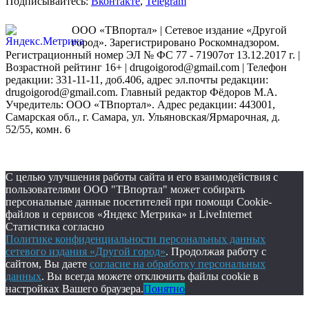
Подписывайтесь:
Вконтакте
,
Telegram
ООО «ТВпортал» | Сетевое издание «Другой
город». Зарегистрировано Роскомнадзором.
Регистрационный номер ЭЛ № ФС 77 - 71907от 13.12.2017 г. |
Возрастной рейтинг 16+ | drugoigorod@gmail.com
| Телефон
редакции: 331-11-11, доб.406, адрес эл.почты редакции:
drugoigorod@gmail.com. Главный редактор Фёдоров М.А.
Учредитель: ООО «ТВпортал». Адрес редакции: 443001,
Самарская обл., г. Самара, ул. Ульяновская/Ярмарочная, д.
52/55, комн. 6
С целью улучшения работы сайта и его взаимодействия с
пользователями ООО "ТВпортал" может собирать
персональные данные посетителей при помощи Cookie-
файлов и сервисов «Яндекс Метрика» и LiveInternet
Статистика согласно
Политике конфиденциальности персональных данных
сетевого издания «Другой город»
. Продолжая работу с
сайтом, Вы даете
согласие на обработку персональных
данных
. Вы всегда можете отключить файлы cookie в
настройках Вашего браузера.
Понятно