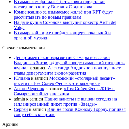
В самарском филиале Третьяковки представят
последнюю книгу Виталия Стадникова
Компенсацию за изымаемое жильё при КРТ будут
рассчитывать по новым правилам
На даче купца Соколова выступит оркестр Archi del
Volga
В самарской кирхе пройдет концерт вокальной и
органной музыки
Свежие комментарии
Департамент экономразвития Самары возглавил
Владислав Зотов | «Другой город» самарский интернет-
журнал
к записи
Александр Андриянов покинул пост
главы департамента экономразвития
Юлиана
к записи
Московский «столярный десант»
посетит «Том Сойер Фест» в эти выходные
Антон Черепок
к записи
«Том Сойер Фест-2016» в
Самаре: онлайн-трансляция
admin
к записи
Националисты не вышли сегодня на
запланированный пикет против «Звезды»
Сергей
к записи
Или не грози Южному Городу, попивая
сок у себя в квартале
Архивы