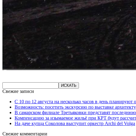
Свежие записи
С 10 по 12 августа на несколько часов в день планируют
Возможность: посетить экскурсию по выставке архитекту
В самарском филиале Третьяковки представят последнюю
Компенсацию за изымаемое жильё при КРТ будут рассчи
На даче купца Соколова выступит оркестр Archi del Volga
Свежие комментарии