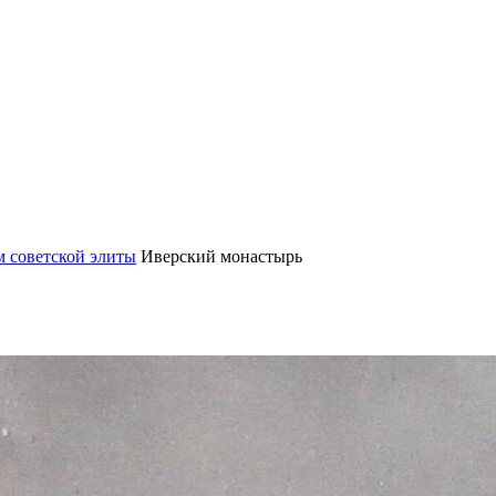
м советской элиты
Иверский монастырь