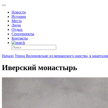
Новости
Истории
Места
Люди
Отдых
Спецпроекты
Контакты
Начало
Улица Вилоновская: из мещанского царства, к квартала
Иверский монастырь