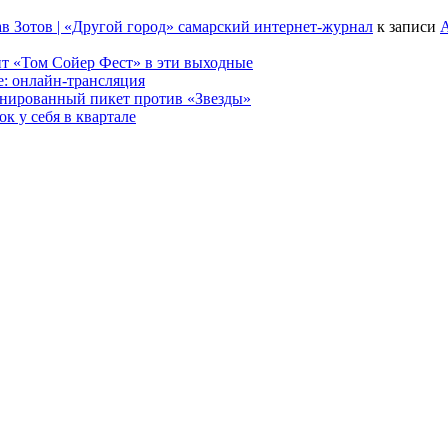
в Зотов | «Другой город» самарский интернет-журнал
к записи
А
т «Том Сойер Фест» в эти выходные
е: онлайн-трансляция
анированный пикет против «Звезды»
к у себя в квартале