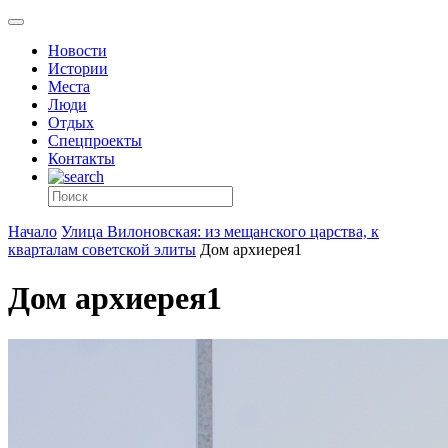
Новости
Истории
Места
Люди
Отдых
Спецпроекты
Контакты
Начало
Улица Вилоновская: из мещанского царства, к
кварталам советской элиты
Дом архиерея1
Дом архиерея1