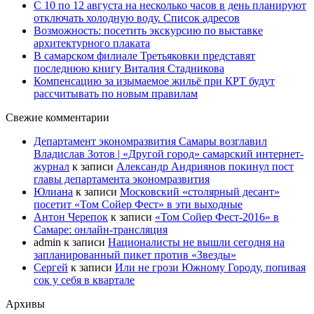
С 10 по 12 августа на несколько часов в день планируют
отключать холодную воду. Список адресов
Возможность: посетить экскурсию по выставке
архитектурного плаката
В самарском филиале Третьяковки представят
последнюю книгу Виталия Стадникова
Компенсацию за изымаемое жильё при КРТ будут
рассчитывать по новым правилам
Свежие комментарии
Департамент экономразвития Самары возглавил
Владислав Зотов | «Другой город» самарский интернет-
журнал
к записи
Александр Андриянов покинул пост
главы департамента экономразвития
Юлиана
к записи
Московский «столярный десант»
посетит «Том Сойер Фест» в эти выходные
Антон Черепок
к записи
«Том Сойер Фест-2016» в
Самаре: онлайн-трансляция
admin
к записи
Националисты не вышли сегодня на
запланированный пикет против «Звезды»
Сергей
к записи
Или не грози Южному Городу, попивая
сок у себя в квартале
Архивы