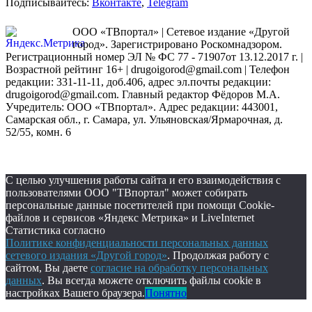
Подписывайтесь:
Вконтакте
,
Telegram
ООО «ТВпортал» | Сетевое издание «Другой
город». Зарегистрировано Роскомнадзором.
Регистрационный номер ЭЛ № ФС 77 - 71907от 13.12.2017 г. |
Возрастной рейтинг 16+ | drugoigorod@gmail.com
| Телефон
редакции: 331-11-11, доб.406, адрес эл.почты редакции:
drugoigorod@gmail.com. Главный редактор Фёдоров М.А.
Учредитель: ООО «ТВпортал». Адрес редакции: 443001,
Самарская обл., г. Самара, ул. Ульяновская/Ярмарочная, д.
52/55, комн. 6
С целью улучшения работы сайта и его взаимодействия с
пользователями ООО "ТВпортал" может собирать
персональные данные посетителей при помощи Cookie-
файлов и сервисов «Яндекс Метрика» и LiveInternet
Статистика согласно
Политике конфиденциальности персональных данных
сетевого издания «Другой город»
. Продолжая работу с
сайтом, Вы даете
согласие на обработку персональных
данных
. Вы всегда можете отключить файлы cookie в
настройках Вашего браузера.
Понятно