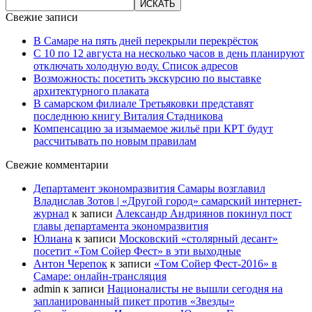
Свежие записи
В Самаре на пять дней перекрыли перекрёсток
С 10 по 12 августа на несколько часов в день планируют
отключать холодную воду. Список адресов
Возможность: посетить экскурсию по выставке
архитектурного плаката
В самарском филиале Третьяковки представят
последнюю книгу Виталия Стадникова
Компенсацию за изымаемое жильё при КРТ будут
рассчитывать по новым правилам
Свежие комментарии
Департамент экономразвития Самары возглавил
Владислав Зотов | «Другой город» самарский интернет-
журнал
к записи
Александр Андриянов покинул пост
главы департамента экономразвития
Юлиана
к записи
Московский «столярный десант»
посетит «Том Сойер Фест» в эти выходные
Антон Черепок
к записи
«Том Сойер Фест-2016» в
Самаре: онлайн-трансляция
admin
к записи
Националисты не вышли сегодня на
запланированный пикет против «Звезды»