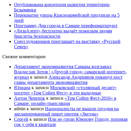
Опубликована концепция развития территории
Безымянки
Перекрытие улицы Красноармейской продлили на 5
дней
Программу Дня города в Самаре переформатируют
«ЛизаАлерт» бесплатно выдаёт пожилым людям
браслеты безопасности
Союз художников приглашает на выставку «Русский
Север»
Свежие комментарии
Департамент экономразвития Самары возглавил
Владислав Зотов | «Другой город» самарский интернет-
журнал
к записи
Александр Андриянов покинул пост
главы департамента экономразвития
Юлиана
к записи
Московский «столярный десант»
посетит «Том Сойер Фест» в эти выходные
Антон Черепок
к записи
«Том Сойер Фест-2016» в
Самаре: онлайн-трансляция
admin
к записи
Националисты не вышли сегодня на
запланированный пикет против «Звезды»
Сергей
к записи
Или не грози Южному Городу, попивая
сок у себя в квартале