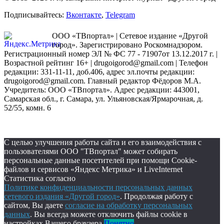
Подписывайтесь:
Вконтакте
,
Telegram
ООО «ТВпортал» | Сетевое издание «Другой
город». Зарегистрировано Роскомнадзором.
Регистрационный номер ЭЛ № ФС 77 - 71907от 13.12.2017 г. |
Возрастной рейтинг 16+ | drugoigorod@gmail.com
| Телефон
редакции: 331-11-11, доб.406, адрес эл.почты редакции:
drugoigorod@gmail.com. Главный редактор Фёдоров М.А.
Учредитель: ООО «ТВпортал». Адрес редакции: 443001,
Самарская обл., г. Самара, ул. Ульяновская/Ярмарочная, д.
52/55, комн. 6
С целью улучшения работы сайта и его взаимодействия с
пользователями ООО "ТВпортал" может собирать
персональные данные посетителей при помощи Cookie-
файлов и сервисов «Яндекс Метрика» и LiveInternet
Статистика согласно
Политике конфиденциальности персональных данных
сетевого издания «Другой город»
. Продолжая работу с
сайтом, Вы даете
согласие на обработку персональных
данных
. Вы всегда можете отключить файлы cookie в
настройках Вашего браузера.
Понятно