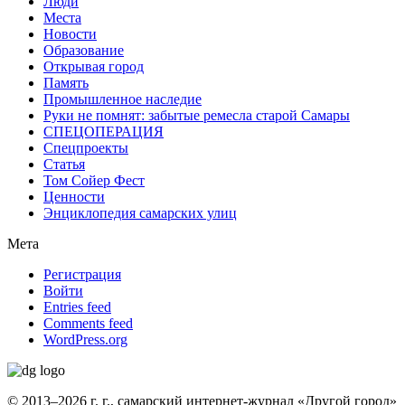
Люди
Места
Новости
Образование
Открывая город
Память
Промышленное наследие
Руки не помнят: забытые ремесла старой Самары
СПЕЦОПЕРАЦИЯ
Спецпроекты
Статья
Том Сойер Фест
Ценности
Энциклопедия самарских улиц
Мета
Регистрация
Войти
Entries feed
Comments feed
WordPress.org
© 2013–2026 г. г., самарский интернет-журнал «Другой город»