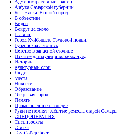
Административные границы
Азбука Самарской губернии
Безымянка. Второй город
В объективе
Видео
Вокруг да около
Главное
Город Куйбышев. Трудовой подвиг
Губернская летопись
Детство в запасной столице
Изъятие для муниципальных нужд
Истории
Культурный слой
Люди
Места
Новости
Образование
Открывая город
Память
Промышленное наследие
Руки не помнят: забытые ремесла старой Самары
СПЕЦОПЕРАЦИЯ
Спецпроекты
Статья
Том Сойер Фест