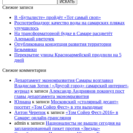
Свежие записи
В «Бутылисте» пройдёт «Тот самый своп»
Роспотребнадзор: качество воды на самарских пляжах
улучшилось
На трансформаторной будке в Самаре расцветёт
Аленький цветочек
Опубликована концепция развития территории
Безымянки
Перекрытие улицы Красноармейской продлили на 5
дней
Свежие комментарии
Департамент экономразвития Самары возглавил
Владислав Зотов | «Другой город» самарский интернет-
журнал
к записи
Александр Андриянов покинул пост
главы департамента экономразвития
Юлиана
к записи
Московский «столярный десант»
посетит «Том Сойер Фест» в эти выходные
Антон Черепок
к записи
«Том Сойер Фест-2016» в
Самаре: онлайн-трансляция
admin
к записи
Националисты не вышли сегодня на
запланированный пикет против «Звезды»