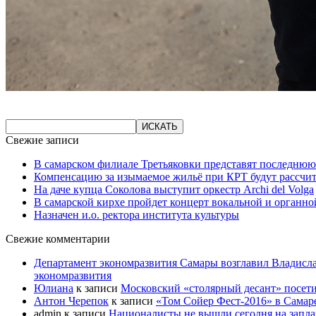
Свежие записи
В самарском филиале Третьяковки представят последнюю
Компенсацию за изымаемое жильё при КРТ будут рассчи
На даче купца Соколова выступит оркестр Archi del Volga
В самарской кирхе пройдет концерт вокальной и органн
Назначен и.о. ректора института культуры
Свежие комментарии
Департамент экономразвития Самары возглавил Владисла
экономразвития
Юлиана
к записи
Московский «столярный десант» посети
Антон Черепок
к записи
«Том Сойер Фест-2016» в Самар
admin
к записи
Националисты не вышли сегодня на запл