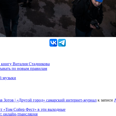
 книгу Виталия Стадникова
тывать по новым правилам
ой музыки
в Зотов | «Другой город» самарский интернет-журнал
к записи
А
т «Том Сойер Фест» в эти выходные
е: онлайн-трансляция