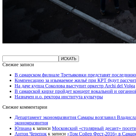
Свежие записи
В самарском филиале Третьяковки представят последнюю
Компенсацию за изымаемое жильё при КРТ будут рассчи
На даче купца Соколова выступит оркестр Archi del Volga
В самарской кирхе пройдет концерт вокальной и органн
Назначен и.о. ректора института культуры
Свежие комментарии
Департамент экономразвития Самары возглавил Владисла
экономразвития
Юлиана
к записи
Московский «столярный десант» посети
Антон Черепок
к записи
«Том Сойер Фест-2016» в Самар