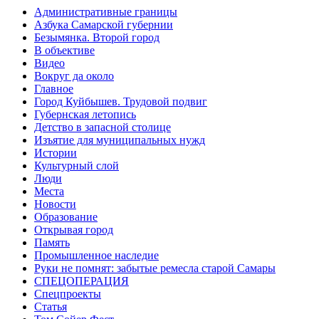
Административные границы
Азбука Самарской губернии
Безымянка. Второй город
В объективе
Видео
Вокруг да около
Главное
Город Куйбышев. Трудовой подвиг
Губернская летопись
Детство в запасной столице
Изъятие для муниципальных нужд
Истории
Культурный слой
Люди
Места
Новости
Образование
Открывая город
Память
Промышленное наследие
Руки не помнят: забытые ремесла старой Самары
СПЕЦОПЕРАЦИЯ
Спецпроекты
Статья