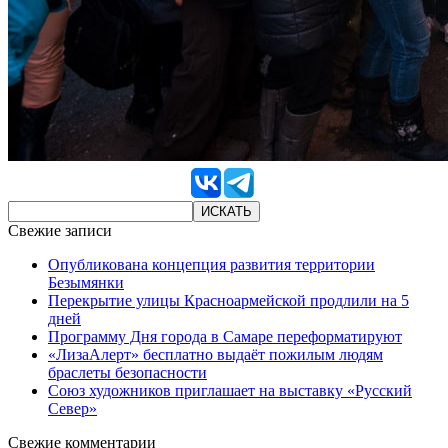
Свежие записи
Опубликована концепция развития территории
Безымянки
Перекрытие улицы Красноармейской продлили на 5
дней
Программу Дня города в Самаре переформатируют
«ЛизаАлерт» бесплатно выдаёт пожилым людям
браслеты безопасности
Союз художников приглашает на выставку «Русский
Север»
Свежие комментарии