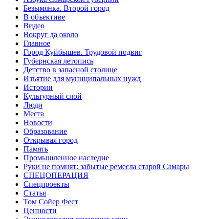
Безымянка. Второй город
В объективе
Видео
Вокруг да около
Главное
Город Куйбышев. Трудовой подвиг
Губернская летопись
Детство в запасной столице
Изъятие для муниципальных нужд
Истории
Культурный слой
Люди
Места
Новости
Образование
Открывая город
Память
Промышленное наследие
Руки не помнят: забытые ремесла старой Самары
СПЕЦОПЕРАЦИЯ
Спецпроекты
Статья
Том Сойер Фест
Ценности