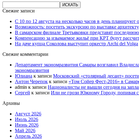
Свежие записи
С 10 по 12 августа на несколько часов в день планируют
Возможность: посетить экскурсию по выставке архитекту
В самарском филиале Третьяковки представят последнюю
Компенсацию за изымаемое жильё при КРТ будут рассчи
На даче купца Соколова выступит оркестр Archi del Volga
Свежие комментарии
Департамент экономразвития Самары возглавил Владисла
экономразвития
Юлиана
к записи
Московский «столярный десант» посети
Антон Черепок
к записи
«Том Сойер Фест-2016» в Самар
admin
к записи
Националисты не вышли сегодня на запл
Сергей
к записи
Или не грози Южному Городу, попивая со
Архивы
Август 2026
Июль 2026
Июнь 2026
Май 2026
Апрель 2026