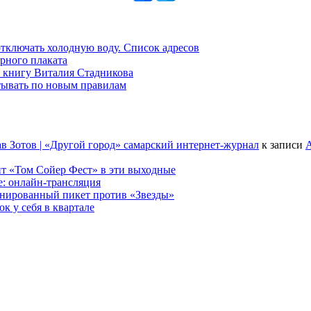
 отключать холодную воду. Список адресов
рного плаката
 книгу Виталия Стадникова
тывать по новым правилам
в Зотов | «Другой город» самарский интернет-журнал
к записи
А
т «Том Сойер Фест» в эти выходные
е: онлайн-трансляция
анированный пикет против «Звезды»
к у себя в квартале