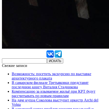
Свежие записи
Возможность: посетить экскурсию по выставке
архитектурного плаката
В самарском филиале Третьяковки представят
последнюю книгу Виталия Стадникова
Компенсацию за изымаемое жильё при КРТ будут
рассчитывать по новым правилам
На даче купца Соколова выступит оркестр Archi del
Volga
В самарской кирхе пройдет концерт вокальной и