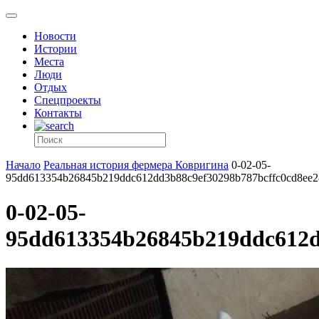
Новости
Истории
Места
Люди
Отдых
Спецпроекты
Контакты
Начало
Реальная история фермера Ковригина
0-02-05-
95dd613354b26845b219ddc612dd3b88c9ef30298b787bcffc0cd8ee28
0-02-05-
95dd613354b26845b219ddc612dd