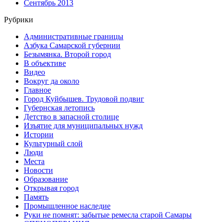
Сентябрь 2013
Рубрики
Административные границы
Азбука Самарской губернии
Безымянка. Второй город
В объективе
Видео
Вокруг да около
Главное
Город Куйбышев. Трудовой подвиг
Губернская летопись
Детство в запасной столице
Изъятие для муниципальных нужд
Истории
Культурный слой
Люди
Места
Новости
Образование
Открывая город
Память
Промышленное наследие
Руки не помнят: забытые ремесла старой Самары