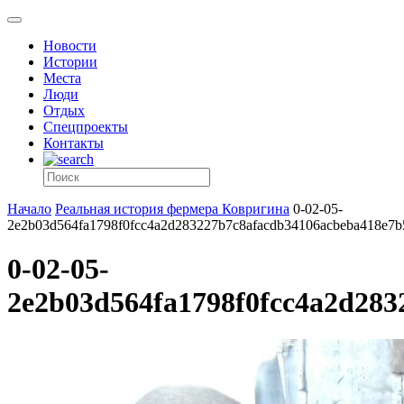
Новости
Истории
Места
Люди
Отдых
Спецпроекты
Контакты
Начало
Реальная история фермера Ковригина
0-02-05-
2e2b03d564fa1798f0fcc4a2d283227b7c8afacdb34106acbeba418e7b
0-02-05-
2e2b03d564fa1798f0fcc4a2d283