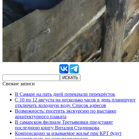
Свежие записи
В Самаре на пять дней перекрыли перекрёсток
С 10 по 12 августа на несколько часов в день планируют
отключать холодную воду. Список адресов
Возможность: посетить экскурсию по выставке
архитектурного плаката
В самарском филиале Третьяковки представят
последнюю книгу Виталия Стадникова
Компенсацию за изымаемое жильё при КРТ будут
рассчитывать по новым правилам