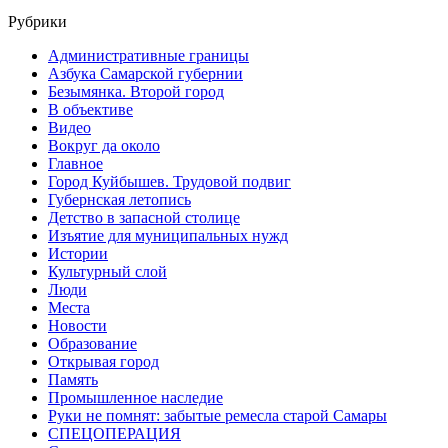
Рубрики
Административные границы
Азбука Самарской губернии
Безымянка. Второй город
В объективе
Видео
Вокруг да около
Главное
Город Куйбышев. Трудовой подвиг
Губернская летопись
Детство в запасной столице
Изъятие для муниципальных нужд
Истории
Культурный слой
Люди
Места
Новости
Образование
Открывая город
Память
Промышленное наследие
Руки не помнят: забытые ремесла старой Самары
СПЕЦОПЕРАЦИЯ