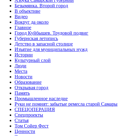
Азбука Самарской губернии
Безымянка. Второй город
В объективе
Видео
Вокруг да около
Главное
Город Куйбышев. Трудовой подвиг
Губернская летопись
Детство в запасной столице
Изъятие для муниципальных нужд
Истории
Культурный слой
Люди
Места
Новости
Образование
Открывая город
Память
Промышленное наследие
Руки не помнят: забытые ремесла старой Самары
СПЕЦОПЕРАЦИЯ
Спецпроекты
Статья
Том Сойер Фест
Ценности