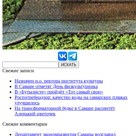
Свежие записи
Назначен и.о. ректора института культуры
В Самаре отметят День физкультурника
В «Бутылисте» пройдёт «Тот самый своп»
Роспотребнадзор: качество воды на самарских пляжах
улучшилось
На трансформаторной будке в Самаре расцветёт
Аленький цветочек
Свежие комментарии
Департамент экономразвития Самары возглавил