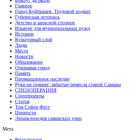
Вокруг да около
Главное
Город Куйбышев. Трудовой подвиг
Губернская летопись
Детство в запасной столице
Изъятие для муниципальных нужд
Истории
Культурный слой
Люди
Места
Новости
Образование
Открывая город
Память
Промышленное наследие
Руки не помнят: забытые ремесла старой Самары
СПЕЦОПЕРАЦИЯ
Спецпроекты
Статья
Том Сойер Фест
Ценности
Энциклопедия самарских улиц
Мета
Регистрация