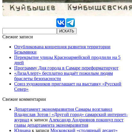
Свежие записи
Опубликована концепция развития территории
Безымянки
Перекрытие улицы Красноармейской продлили на 5
дней
Программу Дня города в Самаре переформатируют
«ЛизаАлерт» бесплатно выдаёт пожилым людям
браслеты безопасности
Союз художников приглашает на выставку «Русский
Север»
Свежие комментарии
Департамент экономразвития Самары возглавил
Владислав Зотов | «Другой город» самарский интернет-
журнал
к записи
Александр Андриянов покинул пост
главы департамента экономразвития
Юлиана
к записи
Московский «столярный десант»