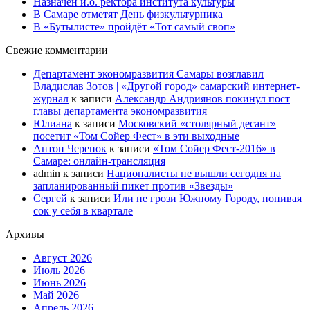
Назначен и.о. ректора института культуры
В Самаре отметят День физкультурника
В «Бутылисте» пройдёт «Тот самый своп»
Свежие комментарии
Департамент экономразвития Самары возглавил
Владислав Зотов | «Другой город» самарский интернет-
журнал
к записи
Александр Андриянов покинул пост
главы департамента экономразвития
Юлиана
к записи
Московский «столярный десант»
посетит «Том Сойер Фест» в эти выходные
Антон Черепок
к записи
«Том Сойер Фест-2016» в
Самаре: онлайн-трансляция
admin
к записи
Националисты не вышли сегодня на
запланированный пикет против «Звезды»
Сергей
к записи
Или не грози Южному Городу, попивая
сок у себя в квартале
Архивы
Август 2026
Июль 2026
Июнь 2026
Май 2026
Апрель 2026