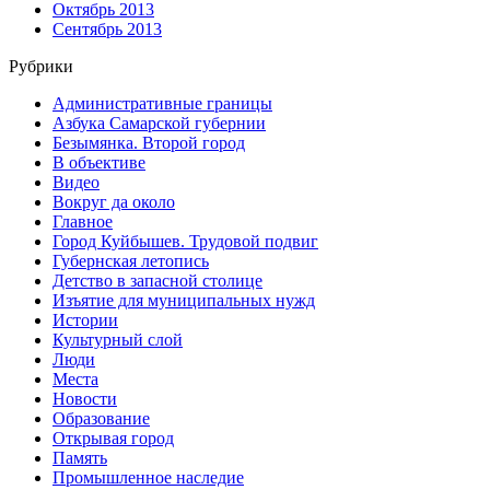
Октябрь 2013
Сентябрь 2013
Рубрики
Административные границы
Азбука Самарской губернии
Безымянка. Второй город
В объективе
Видео
Вокруг да около
Главное
Город Куйбышев. Трудовой подвиг
Губернская летопись
Детство в запасной столице
Изъятие для муниципальных нужд
Истории
Культурный слой
Люди
Места
Новости
Образование
Открывая город
Память
Промышленное наследие