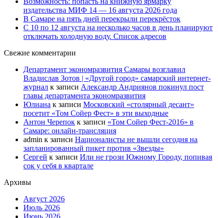
Возможность: попасть на книжную ярмарку
издательства МИФ 14 — 16 августа 2026 года
В Самаре на пять дней перекрыли перекрёсток
С 10 по 12 августа на несколько часов в день планируют
отключать холодную воду. Список адресов
Свежие комментарии
Департамент экономразвития Самары возглавил
Владислав Зотов | «Другой город» самарский интернет-
журнал
к записи
Александр Андриянов покинул пост
главы департамента экономразвития
Юлиана
к записи
Московский «столярный десант»
посетит «Том Сойер Фест» в эти выходные
Антон Черепок
к записи
«Том Сойер Фест-2016» в
Самаре: онлайн-трансляция
admin
к записи
Националисты не вышли сегодня на
запланированный пикет против «Звезды»
Сергей
к записи
Или не грози Южному Городу, попивая
сок у себя в квартале
Архивы
Август 2026
Июль 2026
Июнь 2026