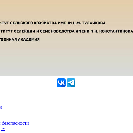
и
 безопасности
ер»