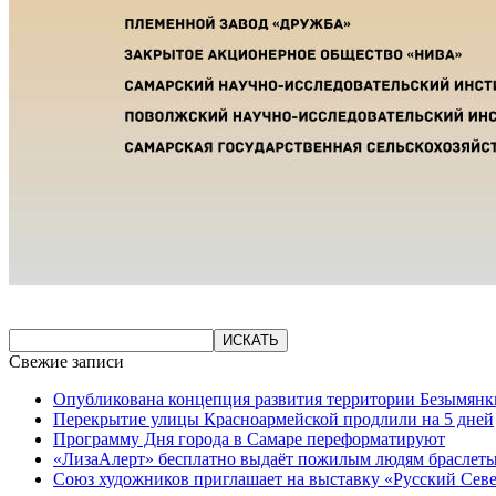
Свежие записи
Опубликована концепция развития территории Безымянк
Перекрытие улицы Красноармейской продлили на 5 дней
Программу Дня города в Самаре переформатируют
«ЛизаАлерт» бесплатно выдаёт пожилым людям браслеты
Союз художников приглашает на выставку «Русский Сев