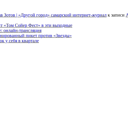
в Зотов | «Другой город» самарский интернет-журнал
к записи
А
т «Том Сойер Фест» в эти выходные
е: онлайн-трансляция
анированный пикет против «Звезды»
к у себя в квартале